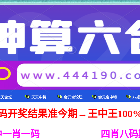
天天论坛
天天中特
金元宝论坛
金元宝中特
八戒
码开奖结果准今期→王中王100
中一肖一码
四肖八码