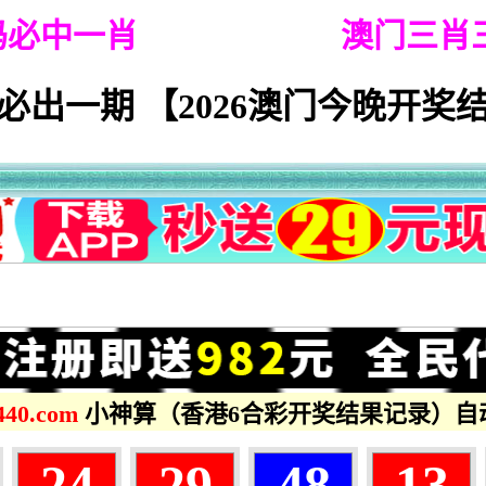
码必中一肖
澳门三肖三
必出一期 【2026澳门今晚开奖
440.com
小神算（香港6合彩开奖结果记录）自