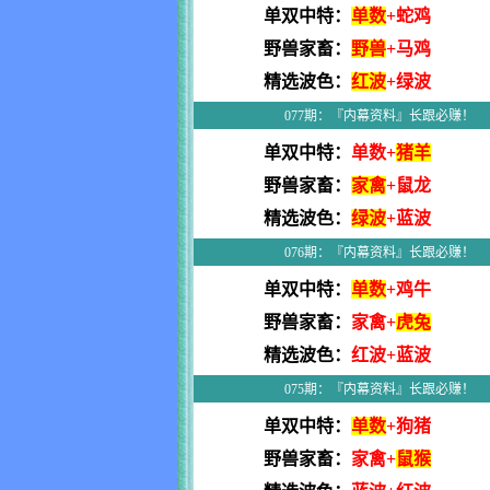
单双中特：
单数
+蛇鸡
野兽家畜：
野兽
+马鸡
精选波色：
红波
+绿波
077期：『内幕资料』长跟必赚！
单双中特：
单数+
猪羊
野兽家畜：
家禽
+鼠龙
精选波色：
绿波
+蓝波
076期：『内幕资料』长跟必赚！
单双中特：
单数
+鸡牛
野兽家畜：
家禽+
虎兔
精选波色：
红波+蓝波
075期：『内幕资料』长跟必赚！
单双中特：
单数
+狗猪
野兽家畜：
家禽+
鼠猴