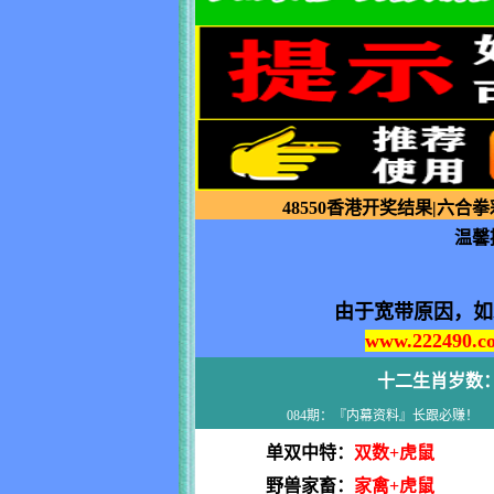
48550香港开奖结果|六合拳
温馨
由于宽带原因，如
www.222490.c
十二生肖岁数：鼠-
084期：『内幕资料』长跟必赚！
单双中特：
双数+虎鼠
野兽家畜：
家禽+虎鼠