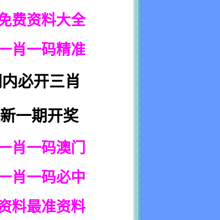
免费资料大全
一肖一码精准
期内必开三肖
新一期开奖
一肖一码澳门
一肖一码必中
资料最准资料