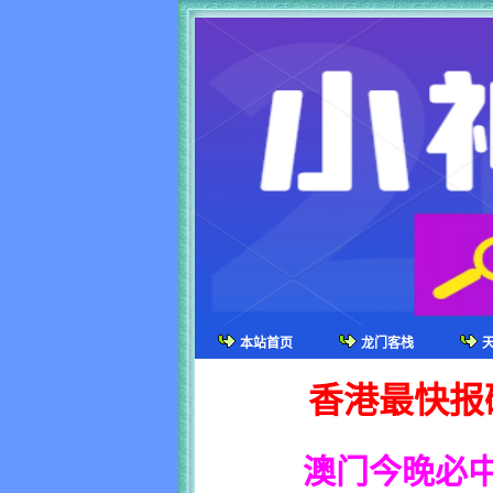
本站首页
龙门客栈
香港最快报
澳门今晚必