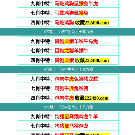
九肖中特：
马蛇鸡狗鼠
猴
兔牛虎
七肖中特：
马蛇鸡狗鼠
猴
兔
四肖中特：
马蛇鸡狗
收藏222490.com
077期：『必中生肖』十拿九稳！
九肖中特：
鼠狗
龙
猪羊猴牛马兔
七肖中特：
鼠狗
龙
猪羊猴牛
四肖中特：
鼠狗
龙
猪
收藏222490.com
076期：『必中生肖』十拿九稳！
九肖中特：
鸡狗牛
虎
兔猴猪龙蛇
七肖中特：
鸡狗牛
虎
兔猴猪
四肖中特：
鸡狗牛
虎
收藏222490.com
075期：『必中生肖』十拿九稳！
九肖中特：
狗猪
鼠
马猴鸡龙牛羊
七肖中特：
狗猪
鼠
马猴鸡龙