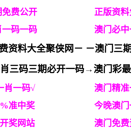
期免费公开
正版资料
肖一码一码
澳门必中
费资料大全聚侠网－ －澳门三
肖三码三期必开一码→澳门彩最
一肖一码√
澳门精准
0%准中奖
今晚澳门
彩开奖网站
澳门免费