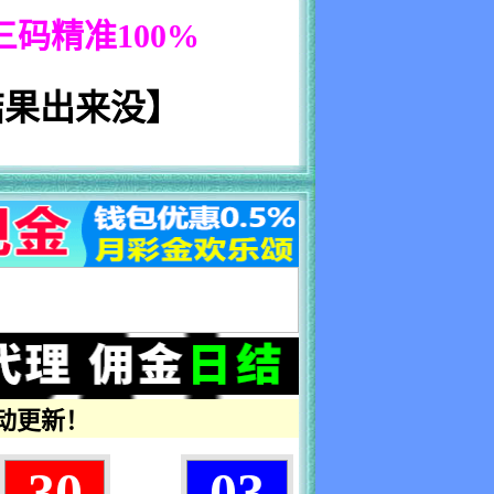
码精准100%
结果出来没】
动更新！